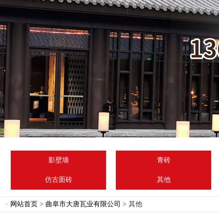
影壁墙
青砖
仿古面砖
其他
·
网站首页
>
曲阜市大唐瓦业有限公司
> 其他