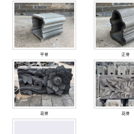
平脊
正脊
花脊
花脊