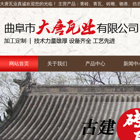
大唐瓦业真诚欢迎您的光临！ 主营产品：青砖、青瓦、砖雕、吻兽、仿
网站首页
关于我们
产品中心
新闻中