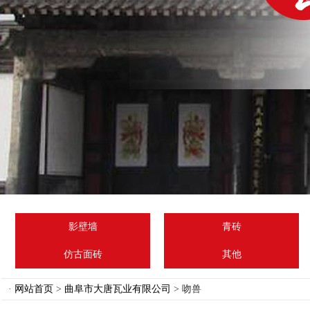
影壁墙
青砖
仿古面砖
其他
·
网站首页
>
曲阜市大唐瓦业有限公司
> 吻兽