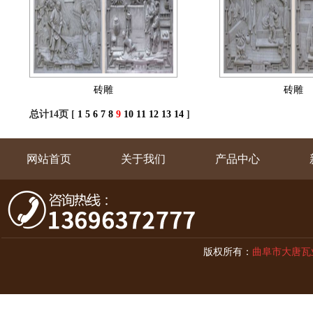
砖雕
砖雕
总计14页 [
1
5
6
7
8
9
10
11
12
13
14
]
网站首页
关于我们
产品中心
版权所有：
曲阜市大唐瓦