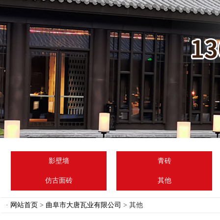
影壁墙
青砖
仿古面砖
其他
·
网站首页
>
曲阜市大唐瓦业有限公司
> 其他