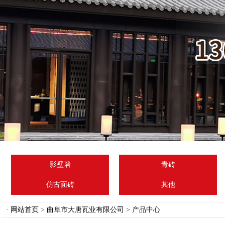
影壁墙
青砖
仿古面砖
其他
·
网站首页
>
曲阜市大唐瓦业有限公司
> 产品中心