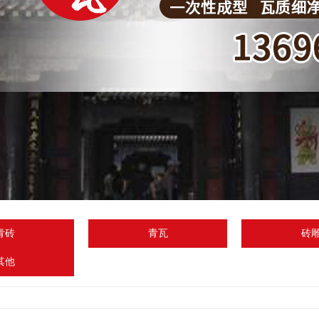
青砖
青瓦
砖
其他