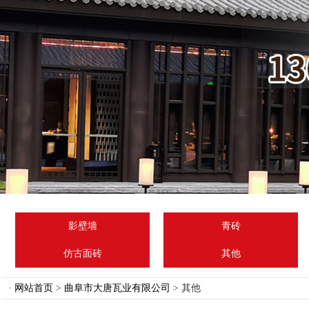
影壁墙
青砖
仿古面砖
其他
·
网站首页
>
曲阜市大唐瓦业有限公司
> 其他