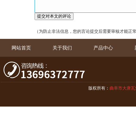
（为防止非法信息，您的言论提交后需要审核才能正
网站首页
关于我们
产品中心
版权所有：
曲阜市大唐瓦