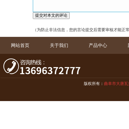
（为防止非法信息，您的言论提交后需要审核才能正
网站首页
关于我们
产品中心
版权所有：
曲阜市大唐瓦