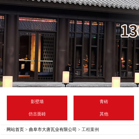
影壁墙
青砖
仿古面砖
其他
·
网站首页
>
曲阜市大唐瓦业有限公司
> 工程案例