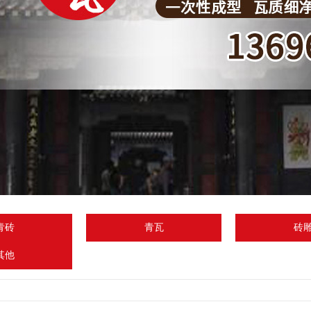
青砖
青瓦
砖
其他