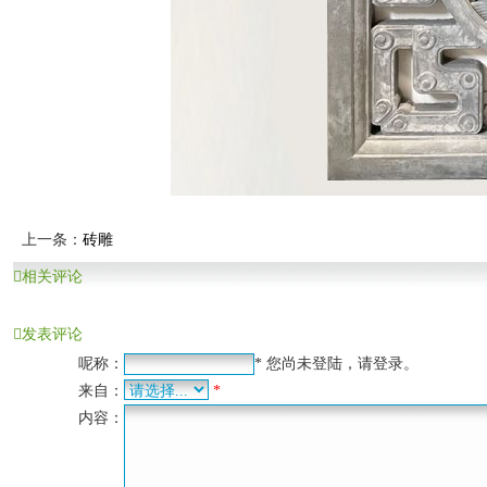
上一条：
砖雕
相关评论
发表评论
呢称：
*
您尚未登陆，请登录。
来自：
*
内容：